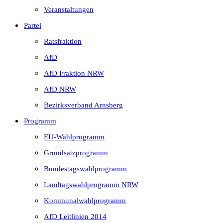
Veranstaltungen
Partei
Ratsfraktion
AfD
AfD Fraktion NRW
AfD NRW
Bezirksverband Arnsberg
Programm
EU-Wahlprogramm
Grundsatzprogramm
Bundestagswahlprogramm
Landtagswahlprogramm NRW
Kommunalwahlprogramm
AfD Leitlinien 2014