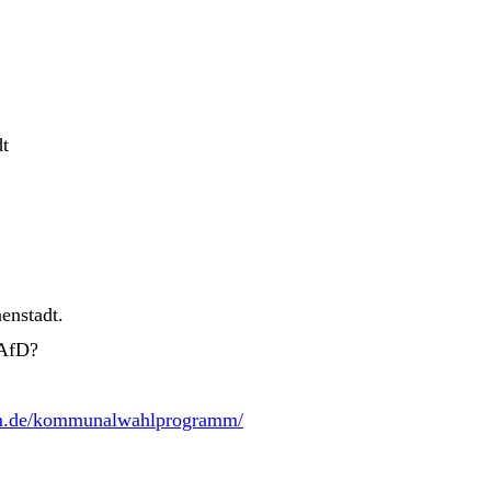
enstadt.
 AfD?
um.de/kommunalwahlprogramm/