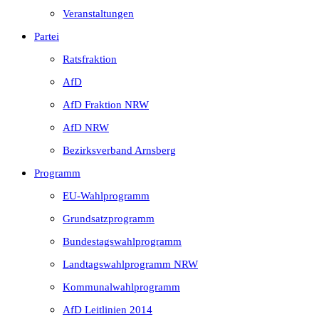
Veranstaltungen
Partei
Ratsfraktion
AfD
AfD Fraktion NRW
AfD NRW
Bezirksverband Arnsberg
Programm
EU-Wahlprogramm
Grundsatzprogramm
Bundestagswahlprogramm
Landtagswahlprogramm NRW
Kommunalwahlprogramm
AfD Leitlinien 2014