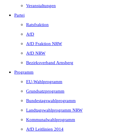
Veranstaltungen
Partei
Ratsfraktion
AfD
AfD Fraktion NRW
AfD NRW
Bezirksverband Arnsberg
Programm
EU-Wahlprogramm
Grundsatzprogramm
Bundestagswahlprogramm
Landtagswahlprogramm NRW
Kommunalwahlprogramm
AfD Leitlinien 2014